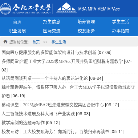
首页
招生信息
培养管理
学生生活
职业发展
国际交流
校友服务
办事指南
您当前位置:
首页
>>
学生生活
[07-09]
面向医疗健康服务的多智能体架构设计与技术创新
[07-
多师同堂|合肥工业大学2025级MPAcc开展并购重组财税专题教学
03]
[06-24]
从话筒到谈判桌——一个主持人的表达进化论
粽叶飘香迎端午，情系环卫暖人心 | 合工大MBA学子以温情致敬城市守
[06-19]
护者
[06-12]
移动课堂｜2025级MBA2班走进安徽交控集团合肥中心
[06-03]
人工智能技术进展及科大讯飞产业实践
[05-12]
教学案例的选题与写作
[05-11]
校友专访｜工大校友甄海芳：向新而行，百战归来再读书